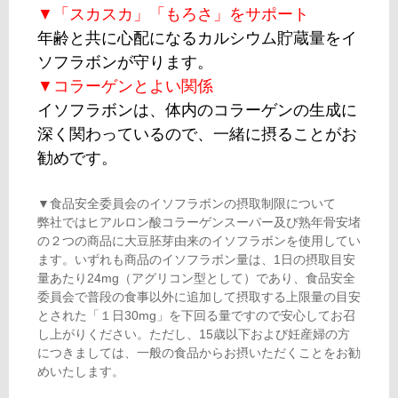
▼「スカスカ」「もろさ」をサポート
年齢と共に心配になるカルシウム貯蔵量をイ
ソフラボンが守ります。
▼コラーゲンとよい関係
イソフラボンは、体内のコラーゲンの生成に
深く関わっているので、一緒に摂ることがお
勧めです。
▼食品安全委員会のイソフラボンの摂取制限について
弊社ではヒアルロン酸コラーゲンスーパー及び熟年骨安堵
の２つの商品に大豆胚芽由来のイソフラボンを使用してい
ます。いずれも商品のイソフラボン量は、1日の摂取目安
量あたり24mg（アグリコン型として）であり、食品安全
委員会で普段の食事以外に追加して摂取する上限量の目安
とされた「１日30mg」を下回る量ですので安心してお召
し上がりください。ただし、15歳以下および妊産婦の方
につきましては、一般の食品からお摂いただくことをお勧
めいたします。